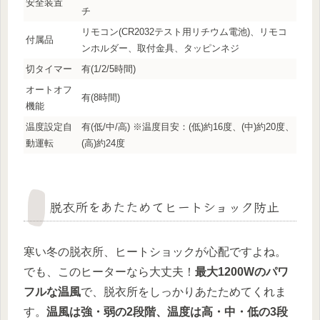
安全装置
チ
リモコン(CR2032テスト用リチウム電池)、リモコ
付属品
ンホルダー、取付金具、タッピンネジ
切タイマー
有(1/2/5時間)
オートオフ
有(8時間)
機能
温度設定自
有(低/中/高) ※温度目安：(低)約16度、(中)約20度、
動運転
(高)約24度
脱衣所をあたためてヒートショック防止
寒い冬の脱衣所、ヒートショックが心配ですよね。
でも、このヒーターなら大丈夫！
最大1200Wのパワ
フルな温風
で、脱衣所をしっかりあたためてくれま
す。
温風は強・弱の2段階、温度は高・中・低の3段