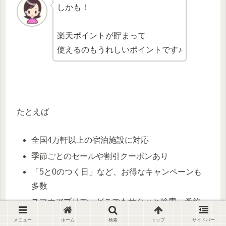
しかも！
楽天ポイントが貯まって
使えるのもうれしいポイントです♪
たとえば
全国4万軒以上の宿泊施設に対応
季節ごとのセールや割引クーポンあり
「5と0のつく日」など、お得なキャンペーンも
多数
スマホアプリで、どこでもサクッと検索・予約
地図検索やお気に入り機能で、行きたい場所が
メニュー
ホーム
検索
トップ
サイドバー