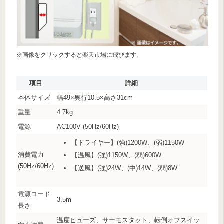
※画像をクリックすると楽天市場に飛びます。
項目
詳細
本体サイズ
幅49×奥行10.5×高さ31cm
重量
4.7kg
電源
AC100V (50Hz/60Hz)
【ドライヤー】(強)1200W、(弱)1150W
消費電力
【温風】(強)1150W、(弱)600W
(50Hz/60Hz)
【送風】(強)24W、(中)14W、(弱)8W
電源コード
3.5m
長さ
温度ヒューズ、サーモスタット、転倒オフスイッ