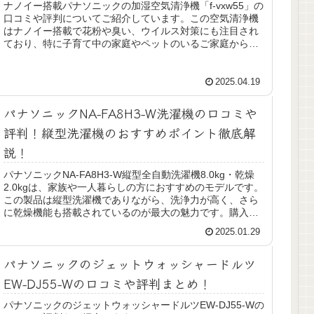
ナノイー搭載パナソニックの加湿空気清浄機「f-vxw55」の
口コミや評判についてご紹介しています。この空気清浄機
はナノイー搭載で花粉や臭い、ウイルス対策にも注目され
ており、特に子育て中の家庭やペットのいるご家庭から多
くの支持を集めています。...
2025.04.19
パナソニックNA-FA8H3-W洗濯機の口コミや
評判！縦型洗濯機のおすすめポイント徹底解
説！
パナソニックNA-FA8H3-W縦型全自動洗濯機8.0kg・乾燥
2.0kgは、家族や一人暮らしの方におすすめのモデルです。
この製品は縦型洗濯機でありながら、洗浄力が高く、さら
に乾燥機能も搭載されているのが最大の魅力です。購入者
からは「洗浄力...
2025.01.29
パナソニックのジェットウォッシャードルツ
EW-DJ55-Wの口コミや評判まとめ！
パナソニックのジェットウォッシャードルツEW-DJ55-Wの