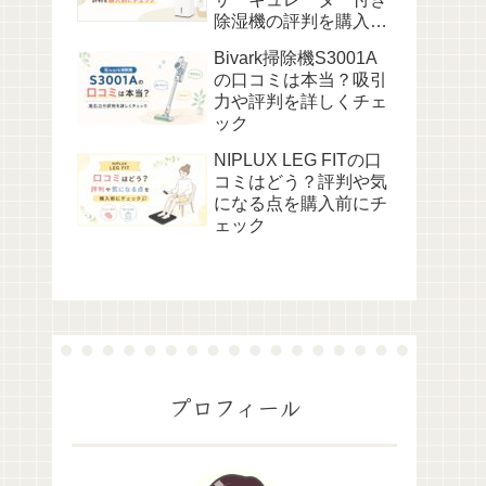
除湿機の評判を購入前
にチェック
Bivark掃除機S3001A
の口コミは本当？吸引
力や評判を詳しくチェ
ック
NIPLUX LEG FITの口
コミはどう？評判や気
になる点を購入前にチ
ェック
プロフィール