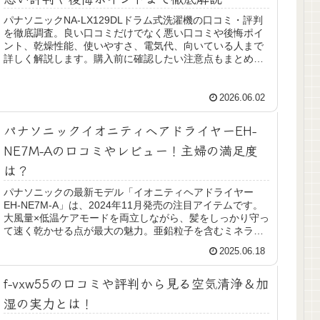
パナソニックNA-LX129DLドラム式洗濯機の口コミ・評判
を徹底調査。良い口コミだけでなく悪い口コミや後悔ポイ
ント、乾燥性能、使いやすさ、電気代、向いている人まで
詳しく解説します。購入前に確認したい注意点もまとめま
した。
2026.06.02
パナソニックイオニティヘアドライヤーEH-
NE7M-Aの口コミやレビュー！主婦の満足度
は？
パナソニックの最新モデル「イオニティヘアドライヤー
EH-NE7M-A」は、2024年11月発売の注目アイテムです。
大風量×低温ケアモードを両立しながら、髪をしっかり守っ
て速く乾かせる点が最大の魅力。亜鉛粒子を含むミネラル
マイナスイオンが髪の...
2025.06.18
f-vxw55の口コミや評判から見る空気清浄＆加
湿の実力とは！