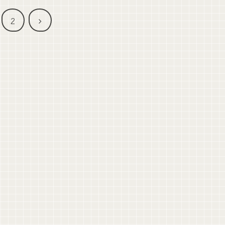
次
2
へ