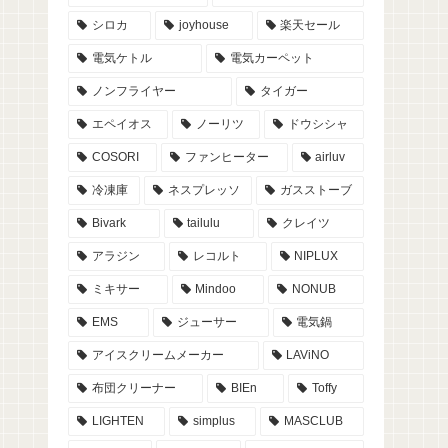
シロカ
joyhouse
楽天セール
電気ケトル
電気カーペット
ノンフライヤー
タイガー
エペイオス
ノーリツ
ドウシシャ
COSORI
ファンヒーター
airluv
冷凍庫
ネスプレッソ
ガスストーブ
Bivark
tailulu
クレイツ
アラジン
レコルト
NIPLUX
ミキサー
Mindoo
NONUB
EMS
ジューサー
電気鍋
アイスクリームメーカー
LAViNO
布団クリーナー
BIEn
Toffy
LIGHTEN
simplus
MASCLUB