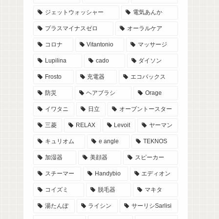
ジェットウォッシャー
電気あんか
プラスマイナスゼロ
オーラルケア
コロナ
Vitantonio
マッサージ
Lupilina
cado
ダイソン
Frosto
充電器
エコバックス
防災
ヘアブラシ
Orage
イワタニ
日立
オーブントースター
三菱
RELAX
Levoit
ヤーマン
キュリオム
e angle
TEKNOS
加湿器
美顔器
スピーカー
スチーマー
Handybio
エディオン
コイズミ
脱毛器
マキタ
湯たんぽ
ライシン
サーリシSarlisi