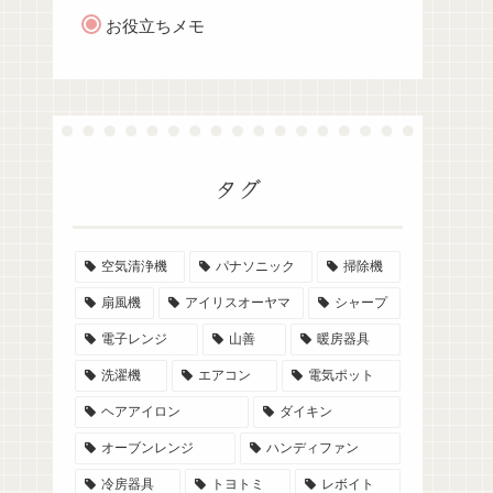
お役立ちメモ
タグ
空気清浄機
パナソニック
掃除機
扇風機
アイリスオーヤマ
シャープ
電子レンジ
山善
暖房器具
洗濯機
エアコン
電気ポット
ヘアアイロン
ダイキン
オーブンレンジ
ハンディファン
冷房器具
トヨトミ
レボイト