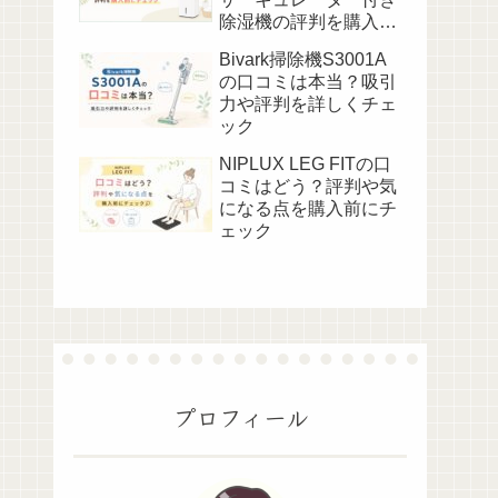
除湿機の評判を購入前
にチェック
Bivark掃除機S3001A
の口コミは本当？吸引
力や評判を詳しくチェ
ック
NIPLUX LEG FITの口
コミはどう？評判や気
になる点を購入前にチ
ェック
プロフィール