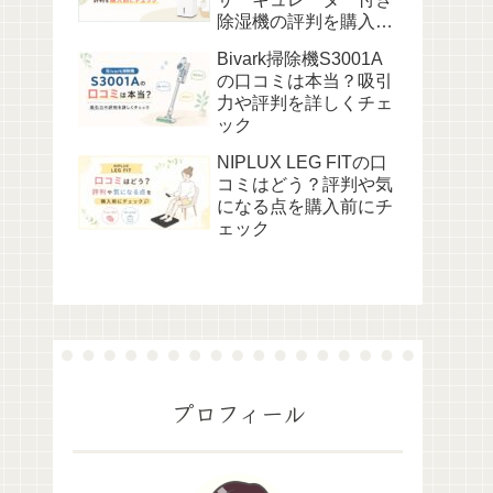
除湿機の評判を購入前
にチェック
Bivark掃除機S3001A
の口コミは本当？吸引
力や評判を詳しくチェ
ック
NIPLUX LEG FITの口
コミはどう？評判や気
になる点を購入前にチ
ェック
プロフィール