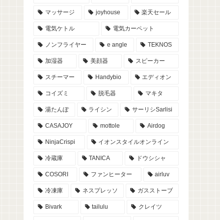
マッサージ
joyhouse
楽天セール
電気ケトル
電気カーペット
ノンフライヤー
e angle
TEKNOS
加湿器
美顔器
スピーカー
スチーマー
Handybio
エディオン
コイズミ
脱毛器
マキタ
湯たんぽ
ライシン
サーリシSarlisi
CASAJOY
mottole
Airdog
NinjaCrispi
イオンスタイルオンライン
冷蔵庫
TANICA
ドウシシャ
COSORI
ファンヒーター
airluv
冷凍庫
ネスプレッソ
ガスストーブ
Bivark
tailulu
クレイツ