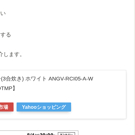
しい
チする
介します。
ー(3合炊き) ホワイト ANGV-RCI05-A-W
OTMP】
市場
Yahooショッピング