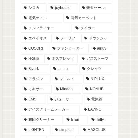
シロカ
joyhouse
楽天セール
電気ケトル
電気カーペット
ノンフライヤー
タイガー
エペイオス
ノーリツ
ドウシシャ
COSORI
ファンヒーター
airluv
冷凍庫
ネスプレッソ
ガスストーブ
Bivark
tailulu
クレイツ
アラジン
レコルト
NIPLUX
ミキサー
Mindoo
NONUB
EMS
ジューサー
電気鍋
アイスクリームメーカー
LAViNO
布団クリーナー
BIEn
Toffy
LIGHTEN
simplus
MASCLUB